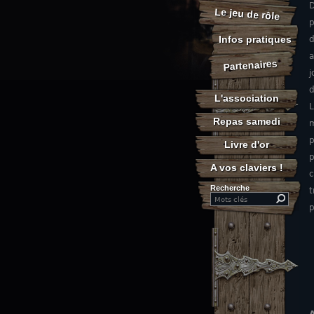
D
Le jeu de rôle
p
Infos pratiques
d
a
Partenaires
j
d
L'association
L
Repas samedi
p
Livre d'or
p
A vos claviers !
c
Recherche
t
Search this site
p