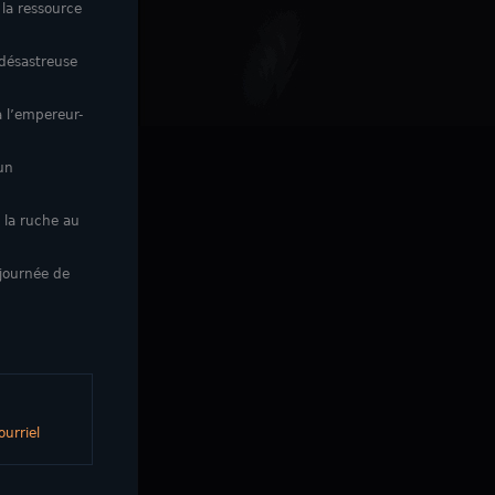
la ressource
 désastreuse
à l’empereur-
un
 la ruche au
 journée de
urriel