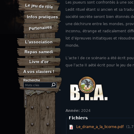
Les joueurs sont confrontés à une soci
Le jeu de rôle
Ledit rituel étant si ancien et sa tr
Infos pratiques
société secrète seront bien étonnés d
une déchirure entre les mondes, provo
Partenaires
inconnu, étrange et radicalement diffé
lot d’épreuves initiatiques et résoud
L'association
monde.
Repas samedi
L’acte I de ce scénario a été écrit pour
Livre d'or
que l’acte II aété écrit pour le jeu de
A vos claviers !
Recherche
Search this site
Année:
2024
Fichiers
Le_drame_a_la_licorne.pdf
(1.7