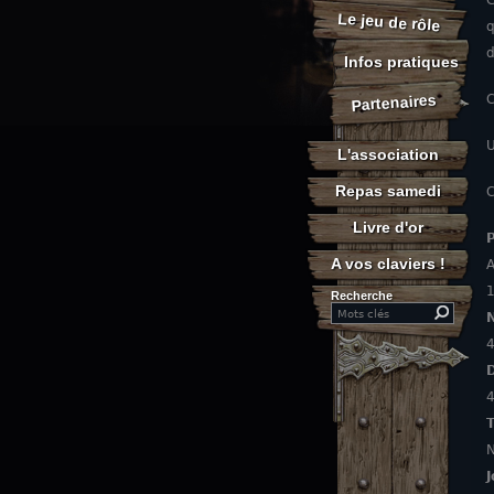
G
Le jeu de rôle
q
d
Infos pratiques
Partenaires
C
U
L'association
Repas samedi
C
Livre d'or
A vos claviers !
A
1
Recherche
Search this site
4