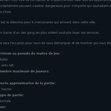
otham City, ville de corruption et d'opportunités. Sauf que les opportunit
u'éphémère peuvent s'avérer dangereuse pour n'importe qui souhaitent a
e choix.
'est le dilemme pour 4 mercenaires qui arrivent dans cette ville.
n baron d'un des gang les plus violent souhaite louer vos services.
e sera l'occasion pour vous de vous démarquer et de montrer qui vous ête
Prénom ou pseudo du maître de jeu:
kylos
 slots left.
Nombre maximum de joueurs:
4
Durée approximative de la partie:
 heures
Type de partie:
Normale
Jour: