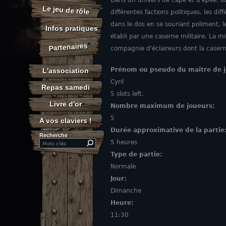
Dans un univers de cape et d'épée, où
Le jeu de rôle
différentes factions politiques, les d
dans le dos en se souriant poliment, 
Infos pratiques
établi par une caserne militaire. La m
Partenaires
compagnie d'éclaireurs dont la casern
Prénom ou pseudo du maître de 
L'association
Cyril
Repas samedi
5 slots left.
Livre d'or
Nombre maximum de joueurs:
5
A vos claviers !
Durée approximative de la partie
Recherche
5 heures
Search this site
Type de partie:
Normale
Jour:
Dimanche
Heure:
11:30