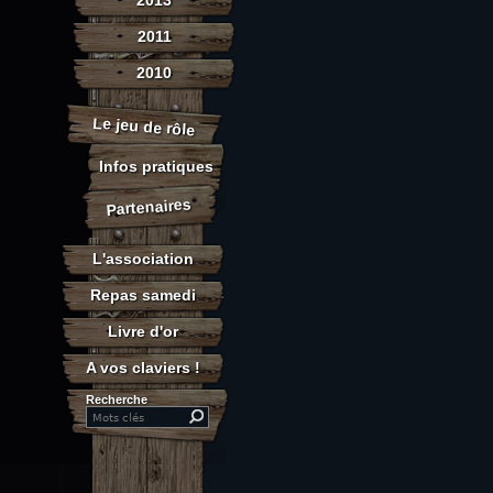
2013
2011
2010
Le jeu de rôle
Infos pratiques
Partenaires
L'association
Repas samedi
Livre d'or
A vos claviers !
Recherche
Search this site