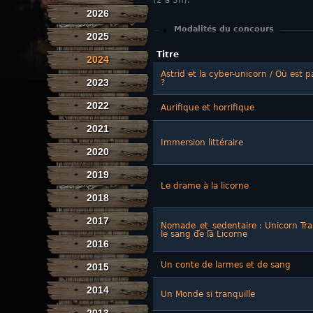
(2 à 3h).
2026
Afficher
Modalités du concours
2025
Titre
2024
Astrid et la cyber-unicorn / Où est 
2023
?
2022
Aurifique et horrifique
2021
Immersion littéraire
2020
2019
Le drame à la licorne
2018
2017
Nomade_et_sedentaire : Unicorn Trai
le sang de la Licorne
2016
Un conte de larmes et de sang
2015
2014
Un Monde si tranquille