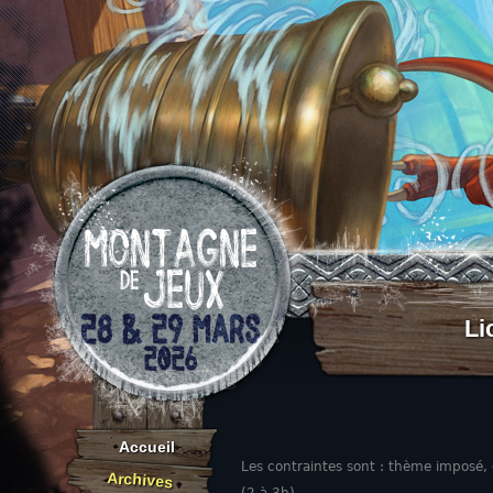
Aller au contenu
Li
Accueil
Les contraintes sont : thème imposé,
Archives