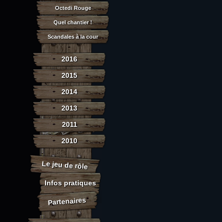
Octedi Rouge
Quel chantier !
Scandales à la cour
2016
2015
2014
2013
2011
2010
Le jeu de rôle
Infos pratiques
Partenaires