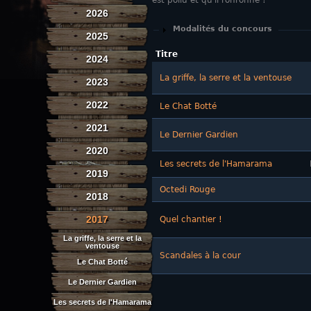
est poilu et qu'il ronronne !
2026
Afficher
Modalités du concours
2025
Titre
2024
La griffe, la serre et la ventouse
2023
2022
Le Chat Botté
2021
Le Dernier Gardien
2020
Les secrets de l'Hamarama
2019
Octedi Rouge
2018
2017
Quel chantier !
La griffe, la serre et la
ventouse
Scandales à la cour
Le Chat Botté
Le Dernier Gardien
Les secrets de l'Hamarama