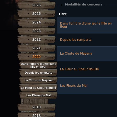
2026
Afficher
Modalités du concours
2025
Titre
2024
Dans l'ombre d'une jeune fille en
fleur
2023
2022
Depuis les remparts
2021
La Chute de Mayena
2020
Dans l'ombre d'une jeune
fille en fleur
La Fleur au Coeur Rouillé
Depuis les remparts
La Chute de Mayena
Les Fleurs du Mal
La Fleur au Coeur Rouillé
Les Fleurs du Mal
2019
2018