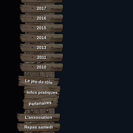
2017
2016
2015
2014
2013
2011
2010
Le jeu de rôle
Infos pratiques
Partenaires
L'association
Repas samedi